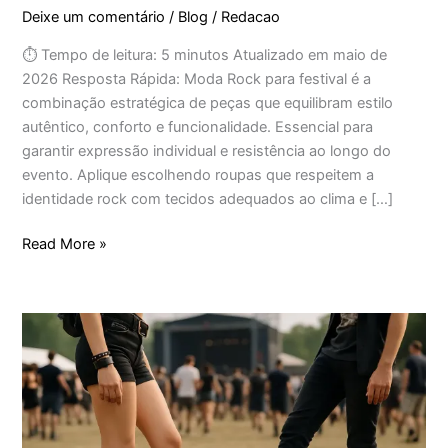
Deixe um comentário
/
Blog
/
Redacao
⏱ Tempo de leitura: 5 minutos Atualizado em maio de
2026 Resposta Rápida: Moda Rock para festival é a
combinação estratégica de peças que equilibram estilo
autêntico, conforto e funcionalidade. Essencial para
garantir expressão individual e resistência ao longo do
evento. Aplique escolhendo roupas que respeitem a
identidade rock com tecidos adequados ao clima e […]
Read More »
Festival
de
Rock:
botas
de
couro