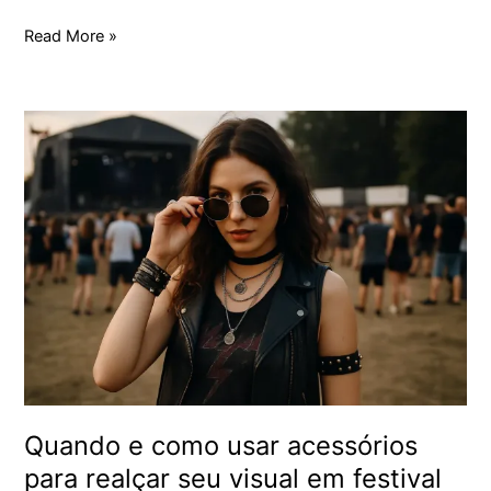
Read More »
Quando
e
como
usar
acessórios
para
realçar
seu
visual
em
festival
de
rock
Quando e como usar acessórios
para realçar seu visual em festival