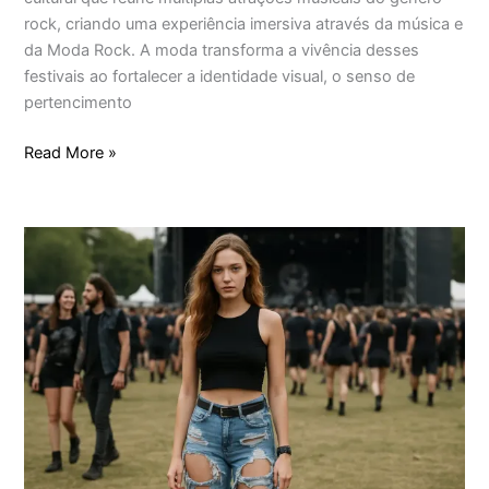
rock, criando uma experiência imersiva através da música e
da Moda Rock. A moda transforma a vivência desses
festivais ao fortalecer a identidade visual, o senso de
pertencimento
Read More »
O
mito
das
roupas
rasgadas
em
festival
de
rock:
conforto