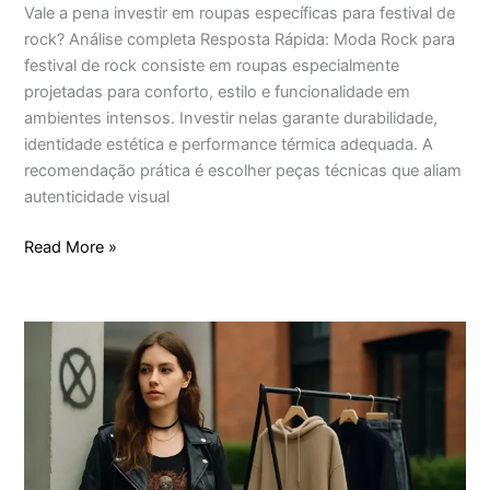
Vale a pena investir em roupas específicas para festival de
rock? Análise completa Resposta Rápida: Moda Rock para
festival de rock consiste em roupas especialmente
projetadas para conforto, estilo e funcionalidade em
ambientes intensos. Investir nelas garante durabilidade,
identidade estética e performance térmica adequada. A
recomendação prática é escolher peças técnicas que aliam
autenticidade visual
Read More »
Roupas
para
festival
de
rock
ou