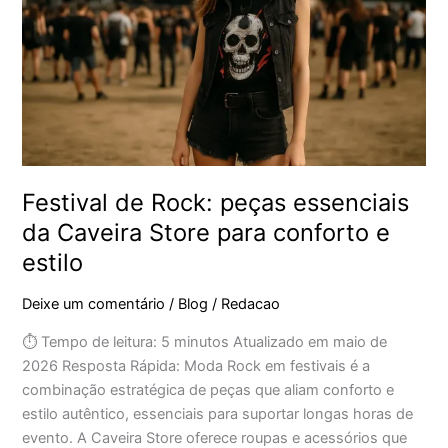
essenciais
da
Caveira
Store
para
conforto
e
estilo
Festival de Rock: peças essenciais
da Caveira Store para conforto e
estilo
Deixe um comentário
/
Blog
/
Redacao
⏱ Tempo de leitura: 5 minutos Atualizado em maio de
2026 Resposta Rápida: Moda Rock em festivais é a
combinação estratégica de peças que aliam conforto e
estilo autêntico, essenciais para suportar longas horas de
evento. A Caveira Store oferece roupas e acessórios que