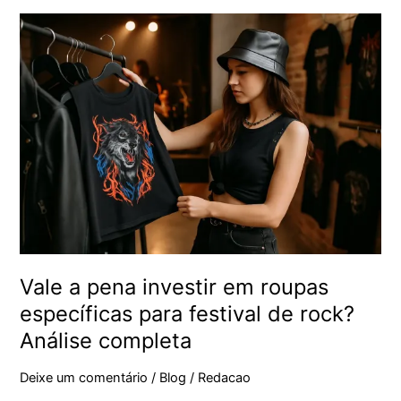
Vale
a
pena
investir
em
roupas
específicas
para
festival
de
rock?
Análise
completa
Vale a pena investir em roupas
específicas para festival de rock?
Análise completa
Deixe um comentário
/
Blog
/
Redacao