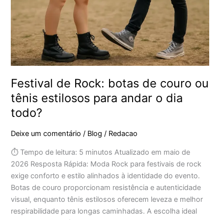
ou
tênis
estilosos
para
andar
o
dia
Festival de Rock: botas de couro ou
todo?
tênis estilosos para andar o dia
todo?
Deixe um comentário
/
Blog
/
Redacao
⏱ Tempo de leitura: 5 minutos Atualizado em maio de
2026 Resposta Rápida: Moda Rock para festivais de rock
exige conforto e estilo alinhados à identidade do evento.
Botas de couro proporcionam resistência e autenticidade
visual, enquanto tênis estilosos oferecem leveza e melhor
respirabilidade para longas caminhadas. A escolha ideal