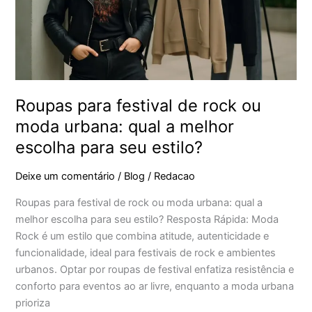
moda
urbana:
qual
a
melhor
escolha
para
Roupas para festival de rock ou
seu
moda urbana: qual a melhor
estilo?
escolha para seu estilo?
Deixe um comentário
/
Blog
/
Redacao
Roupas para festival de rock ou moda urbana: qual a
melhor escolha para seu estilo? Resposta Rápida: Moda
Rock é um estilo que combina atitude, autenticidade e
funcionalidade, ideal para festivais de rock e ambientes
urbanos. Optar por roupas de festival enfatiza resistência e
conforto para eventos ao ar livre, enquanto a moda urbana
prioriza