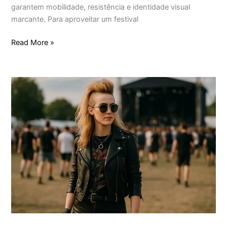
garantem mobilidade, resistência e identidade visual
marcante. Para aproveitar um festival
Read More »
Como
montar
um
look
rockeiro
autêntico
para
festival
e
se
destacar