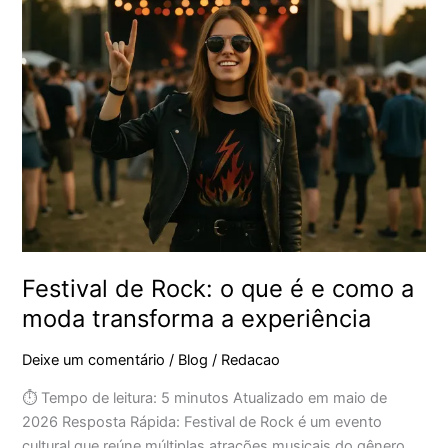
de
Rock:
o
que
é
e
como
a
moda
transforma
a
experiência
Festival de Rock: o que é e como a
moda transforma a experiência
Deixe um comentário
/
Blog
/
Redacao
⏱ Tempo de leitura: 5 minutos Atualizado em maio de
2026 Resposta Rápida: Festival de Rock é um evento
cultural que reúne múltiplas atrações musicais do gênero