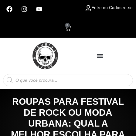
Ir
F
I
Y
Entre ou Cadastre-se
para
a
n
o
c
s
u
o
e
t
t
conteúdo
0
Carrinho
b
a
u
o
g
b
o
r
e
k
a
m
Pesquisar
produtos
ROUPAS PARA FESTIVAL
DE ROCK OU MODA
URBANA: QUAL A
MELHOR ESCOLHA PARA