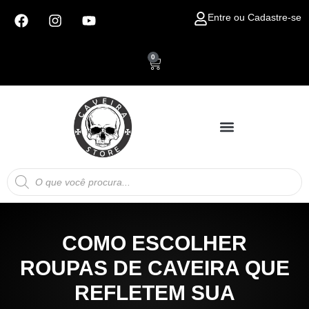
Ir
F
I
Y
Entre ou Cadastre-se
para
a
n
o
c
s
u
o
e
t
t
conteúdo
0
Carrinho
b
a
u
o
g
b
o
r
e
k
a
m
Pesquisar
produtos
COMO ESCOLHER
ROUPAS DE CAVEIRA QUE
REFLETEM SUA