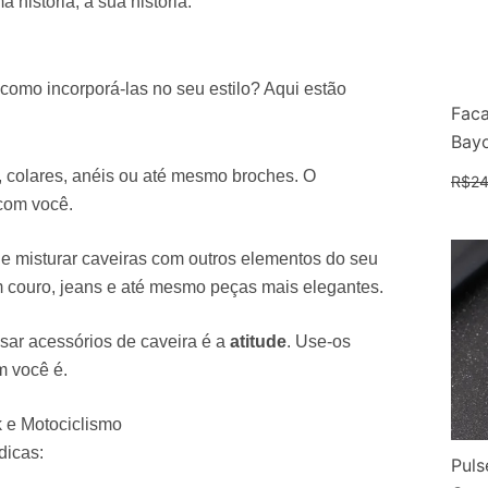
história, a sua história.
como incorporá-las no seu estilo? Aqui estão
Faca
Bay
s, colares, anéis ou até mesmo broches. O
R$
24
 com você.
e misturar caveiras com outros elementos do seu
couro, jeans e até mesmo peças mais elegantes.
sar acessórios de caveira é a
atitude
. Use-os
 você é.
 e Motociclismo
dicas:
Puls