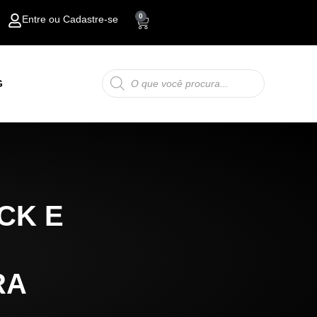
0
Entre ou Cadastre-se
Carrinho
Pesquisar
G
produtos
CK E
RA