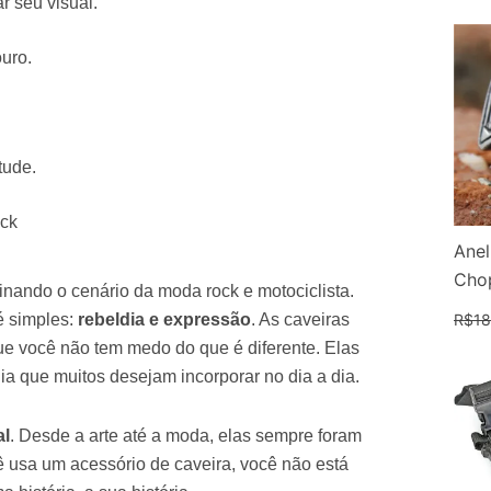
r seu visual.
uro.
tude.
ock
Anel
Chop
nando o cenário da moda rock e motociclista.
é simples:
rebeldia e expressão
. As caveiras
R$
18
ue você não tem medo do que é diferente. Elas
ia que muitos desejam incorporar no dia a dia.
al
. Desde a arte até a moda, elas sempre foram
ê usa um acessório de caveira, você não está