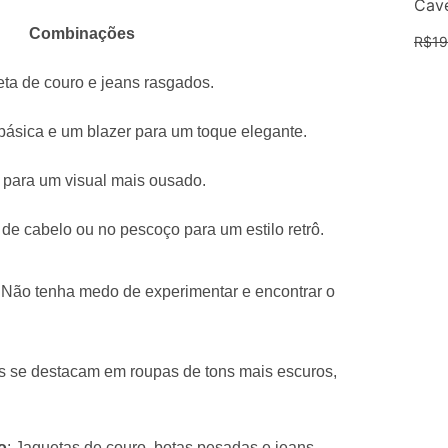
Cave
Combinações
R$
19
a de couro e jeans rasgados.
ásica e um blazer para um toque elegante.
s para um visual mais ousado.
e cabelo ou no pescoço para um estilo retrô.
. Não tenha medo de experimentar e encontrar o
as se destacam em roupas de tons mais escuros,
o
: Jaquetas de couro, botas pesadas e jeans