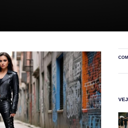
COM
VE