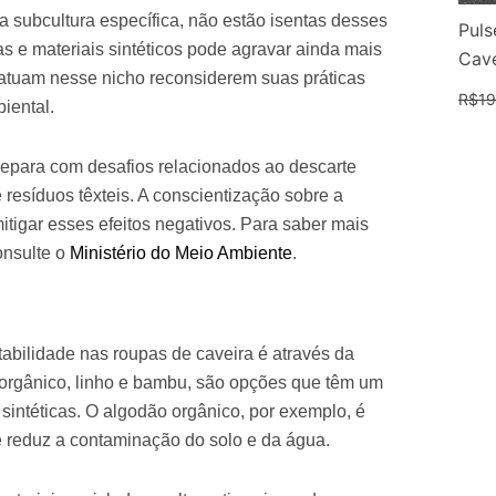
 subcultura específica, não estão isentas desses
Puls
s e materiais sintéticos pode agravar ainda mais
Cave
 atuam nesse nicho reconsiderem suas práticas
R$
19
iental.
depara com desafios relacionados ao descarte
resíduos têxteis. A conscientização sobre a
mitigar esses efeitos negativos. Para saber mais
onsulte o
Ministério do Meio Ambiente
.
abilidade nas roupas de caveira é através da
 orgânico, linho e bambu, são opções que têm um
intéticas. O algodão orgânico, por exemplo, é
ue reduz a contaminação do solo e da água.