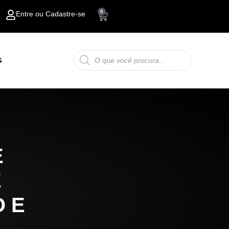
0
Entre ou Cadastre-se
Carrinho
Pesquisar
G
produtos
E
É
O E