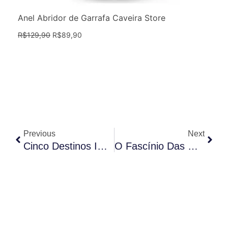
Anel Abridor de Garrafa Caveira Store
R$
129,90
R$
89,90
Anterior
Próx
Previous
Next
Cinco Destinos Imperdíveis Para Amantes Do Rock: Roteiros De Viagem Para Explorar O Mundo Da Música
O Fascínio Das Caveiras Na Arte: Explorando A Representação Da Morte E Da Transitoriedade Na Arte