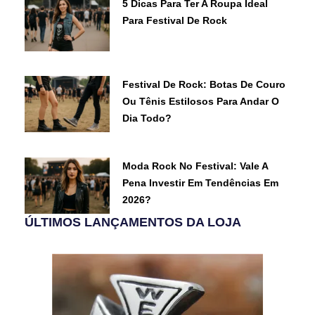
5 Dicas Para Ter A Roupa Ideal
Para Festival De Rock
Festival De Rock: Botas De Couro
Ou Tênis Estilosos Para Andar O
Dia Todo?
Moda Rock No Festival: Vale A
Pena Investir Em Tendências Em
2026?
ÚLTIMOS LANÇAMENTOS DA LOJA
O
O
O
O
O
O
O
O
O
O
O
O
preço
preço
preço
preço
preço
preço
preço
preço
preço
preço
preço
preço
original
original
original
original
original
original
atual
atual
atual
atual
atual
atual
era:
era:
era:
era:
era:
era:
é:
é:
é:
é:
é:
é: