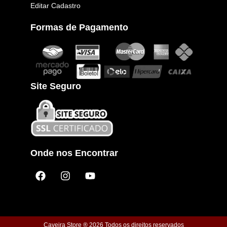
Editar Cadastro
Formas de Pagamento
Site Seguro
Onde nos Encontrar
F
I
Y
a
n
o
c
s
u
e
t
t
b
a
u
o
g
b
Caveira Store ® 2026 Todos os direitos reservados