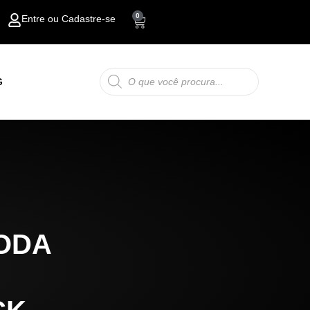
0
Entre ou Cadastre-se
Carrinho
Pesquisar
G
produtos
ODA