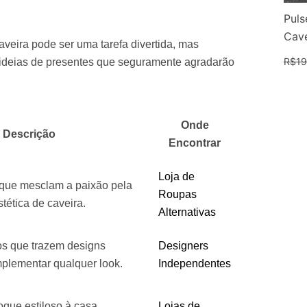
Puls
Cave
aveira pode ser uma tarefa divertida, mas
R$
19
e ideias de presentes que seguramente agradarão
Onde
Descrição
Encontrar
Loja de
 que mesclam a paixão pela
Roupas
tética de caveira.
Alternativas
os que trazem designs
Designers
plementar qualquer look.
Independentes
que estiloso à casa,
Lojas de