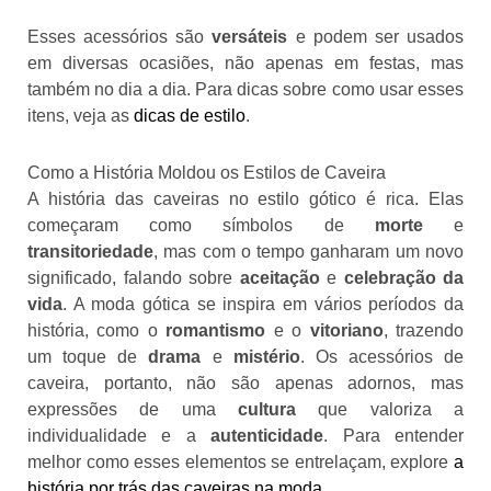
Esses acessórios são
versáteis
e podem ser usados
em diversas ocasiões, não apenas em festas, mas
também no dia a dia. Para dicas sobre como usar esses
itens, veja as
dicas de estilo
.
Como a História Moldou os Estilos de Caveira
A história das caveiras no estilo gótico é rica. Elas
começaram como símbolos de
morte
e
transitoriedade
, mas com o tempo ganharam um novo
significado, falando sobre
aceitação
e
celebração da
vida
. A moda gótica se inspira em vários períodos da
história, como o
romantismo
e o
vitoriano
, trazendo
um toque de
drama
e
mistério
. Os acessórios de
caveira, portanto, não são apenas adornos, mas
expressões de uma
cultura
que valoriza a
individualidade e a
autenticidade
. Para entender
melhor como esses elementos se entrelaçam, explore
a
história por trás das caveiras na moda
.