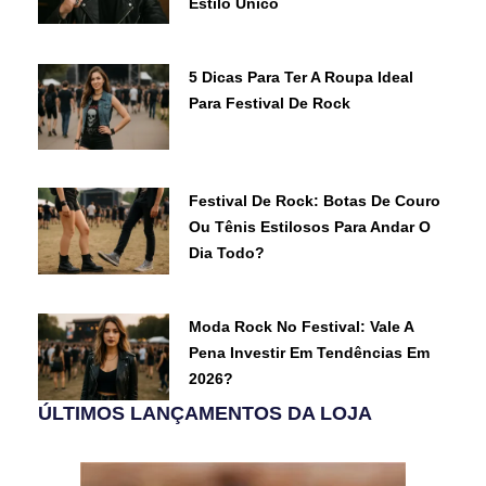
Estilo Único
5 Dicas Para Ter A Roupa Ideal
Para Festival De Rock
Festival De Rock: Botas De Couro
Ou Tênis Estilosos Para Andar O
Dia Todo?
Moda Rock No Festival: Vale A
Pena Investir Em Tendências Em
2026?
ÚLTIMOS LANÇAMENTOS DA LOJA
O
O
O
O
O
O
O
O
O
O
O
O