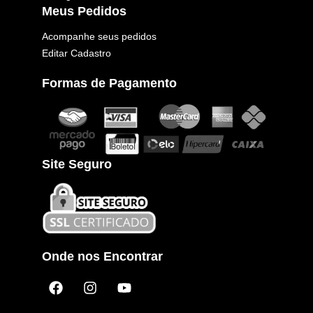
Meus Pedidos
Acompanhe seus pedidos
Editar Cadastro
Formas de Pagamento
Site Seguro
Onde nos Encontrar
F
I
Y
a
n
o
c
s
u