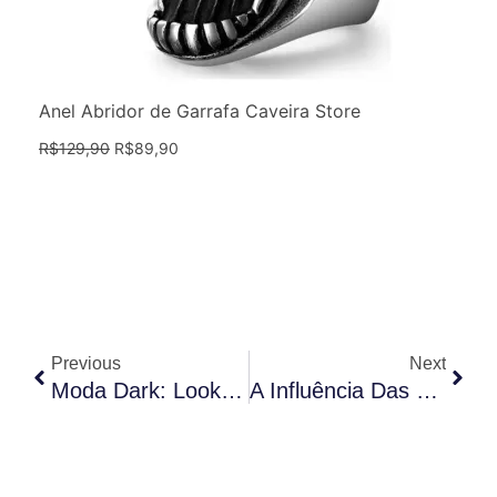
Anel Abridor de Garrafa Caveira Store
R$
129,90
R$
89,90
Anterior
Próx
Previous
Next
Moda Dark: Looks Completos Com Produtos Da Caveira Store Para Arrasar Em Qualquer Ocasião
A Influência Das Caveiras Na Cultura Pop: Como Esses Símbolos Se Tornaram Icônicos Na Mídia