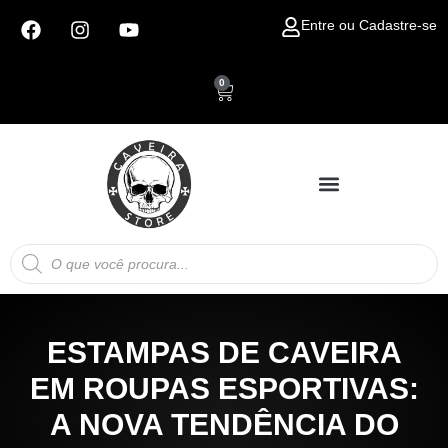
Ir
F
I
Y
Entre ou Cadastre-se
para
a
n
o
c
s
u
o
e
t
t
conteúdo
0
Carrinho
b
a
u
o
g
b
o
r
e
k
a
m
Pesquisar
produtos
ESTAMPAS DE CAVEIRA
EM ROUPAS ESPORTIVAS:
A NOVA TENDÊNCIA DO