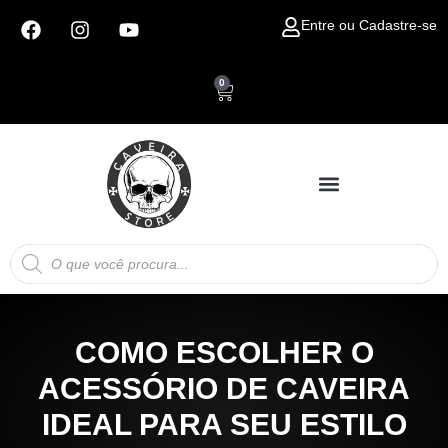
Ir
F
I
Y
Entre ou Cadastre-se
para
a
n
o
c
s
u
o
e
t
t
conteúdo
0
Carrinho
b
a
u
o
g
b
o
r
e
k
a
m
Pesquisar
produtos
COMO ESCOLHER O
ACESSÓRIO DE CAVEIRA
IDEAL PARA SEU ESTILO