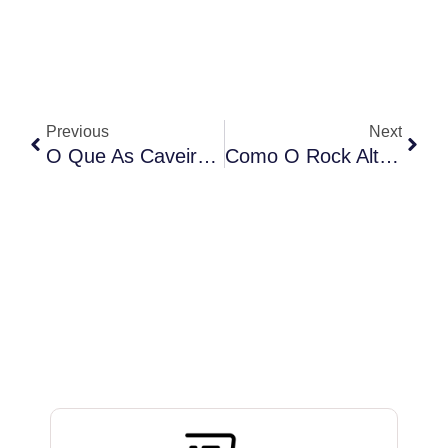
Anterior
Próx
Previous
Next
O Que As Caveiras Representam No Estilo De Vida Dos Motociclistas
Como O Rock Alternativo Abraçou A Estética De Caveiras