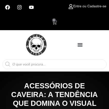
Ir
F
I
Y
Entre ou Cadastre-se
para
a
n
o
c
s
u
o
e
t
t
conteúdo
0
Carrinho
b
a
u
o
g
b
o
r
e
k
a
m
Pesquisar
produtos
ACESSÓRIOS DE
CAVEIRA: A TENDÊNCIA
QUE DOMINA O VISUAL