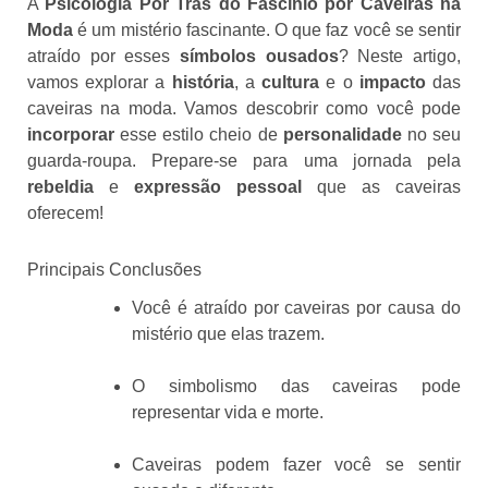
A
Psicologia Por Trás do Fascínio por Caveiras na
Moda
é um mistério fascinante. O que faz você se sentir
atraído por esses
símbolos ousados
? Neste artigo,
vamos explorar a
história
, a
cultura
e o
impacto
das
caveiras na moda. Vamos descobrir como você pode
incorporar
esse estilo cheio de
personalidade
no seu
guarda-roupa. Prepare-se para uma jornada pela
rebeldia
e
expressão pessoal
que as caveiras
oferecem!
Principais Conclusões
Você é atraído por caveiras por causa do
mistério que elas trazem.
O simbolismo das caveiras pode
representar vida e morte.
Caveiras podem fazer você se sentir